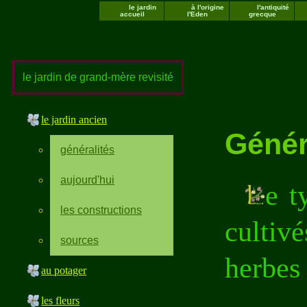
le jardin
à l'origine
l'antiquité
accueil
l'Eden
grecque
le jardin de grand-mère revisité
le jardin ancien
Génér
généralités
aujourd'hui
e t
les constructions
cultiv
sources
herbes 
au potager
les fleurs