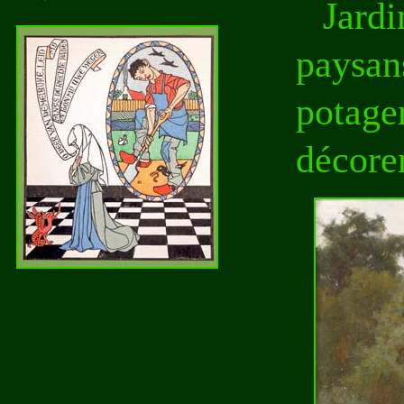
Jard
paysan
potage
décorer