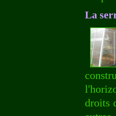
La ser
constr
l'hori
droits 