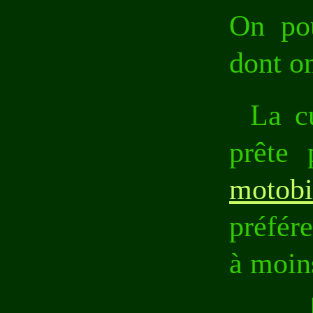
On pou
dont on
La c
prête
motobi
préfér
à moins