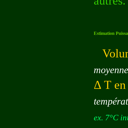
autres.
Estimation Puissa
Volu
moyenne 
Δ T en
températ
ex. 7°C in