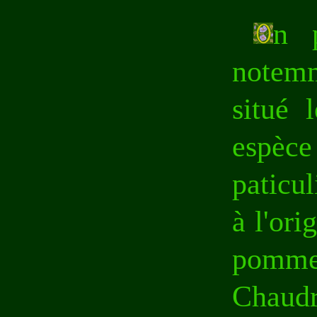
n p
notemm
situé 
espèce 
paticul
à l'ori
pomme 
Chaudr