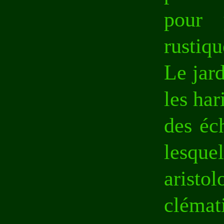
pour 
rustiqu
Le jar
les har
des éc
lesque
aristo
clémati