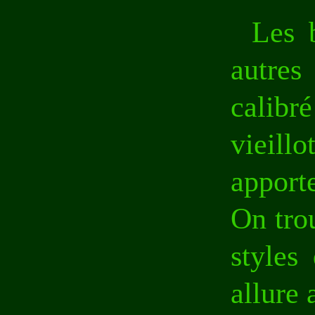
Les 
autres
calibr
vieill
apporte
On trou
styles
allure 