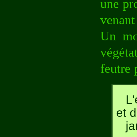
une pr
venant 
Un moy
végéta
feutre
L'
et 
ja