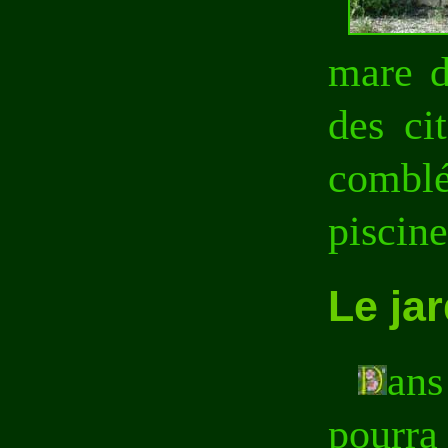
mare d
des ci
comblé
piscine
Le jar
ans
pourra